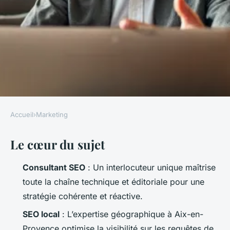
Accueil
›
Marketing
MARKETING
Le cœur du sujet
Découvrez les stratégies d'un
expert SEO à Aix pour booster
Consultant SEO
: Un interlocuteur unique maîtrise
votre visibilité
toute la chaîne technique et éditoriale pour une
stratégie cohérente et réactive.
Aminte
•
09/06/2026 13:06
•
10 min de lecture
SEO local
: L’expertise géographique à Aix-en-
Provence optimise la visibilité sur les requêtes de