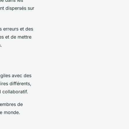
ée dans les
ont dispersés sur
 erreurs et des
es et de mettre
.
agiles avec des
res différents,
 collaboratif.
 membres de
 le monde.