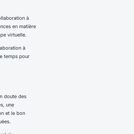
laboration à
ences en matière
pe virtuelle.
laboration à
 de temps pour
un doute des
es, une
n et le bon
uées.