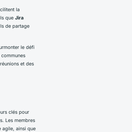
ilitent la
els que
Jira
ls de partage
urmonter le défi
se" communes
réunions et des
urs clés pour
ées. Les membres
 agile, ainsi que