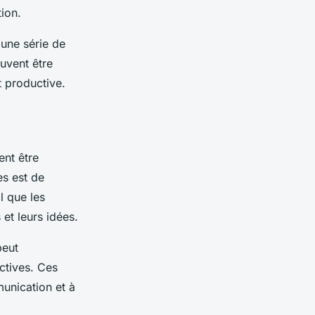
tion.
 une série de
uvent être
t productive.
ent être
es est de
l que les
et leurs idées.
peut
ctives. Ces
munication et à