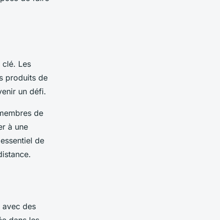
 clé. Les
es produits de
enir un défi.
s membres de
er à une
 essentiel de
distance.
s avec des