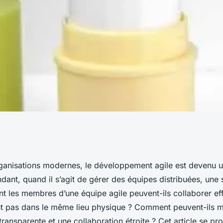
de la gestion de
anisations modernes, le développement agile est devenu u
ant, quand il s’agit de gérer des équipes distribuées, une s
s équipes
 les membres d’une équipe agile peuvent-ils collaborer ef
nt pas dans le même lieu physique ? Comment peuvent-ils m
ansparente et une collaboration étroite ? Cet article se pr