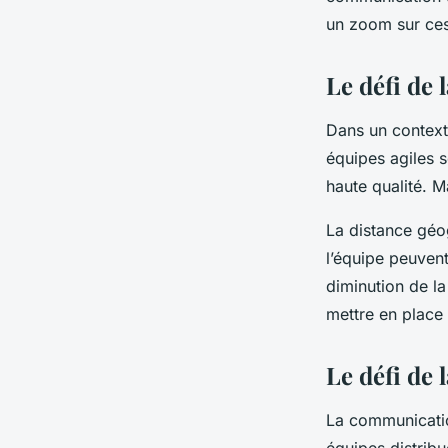
distribuées ?
un zoom sur ces
Manon
•
23 janvier 2024
•
5 min de lecture
Le défi de 
Dans un contexte
équipes agiles s
haute qualité. M
La distance géo
l’équipe peuven
diminution de la
mettre en place 
Le défi de
La communicatio