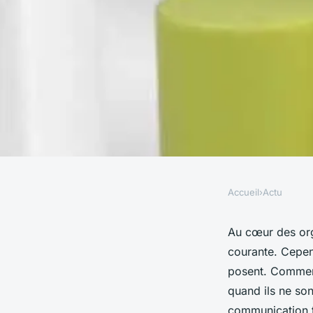
Accueil
›
Actu
ACTU
Quels sont les défis 
Au cœur des org
courante. Cepend
projet Agile dans le
posent. Comment
quand ils ne so
communication tr